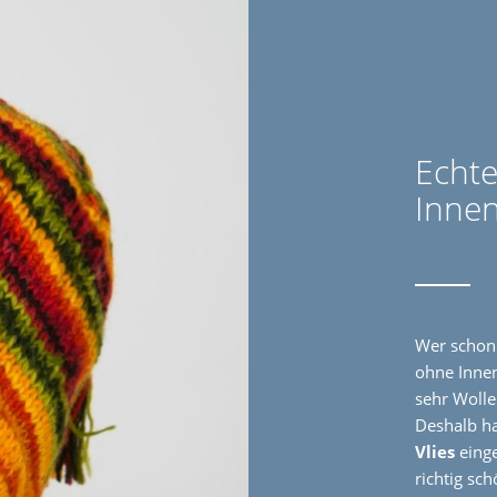
Echte
Innen
Wer schon
ohne Innen
sehr Wolle
Deshalb h
Vlies
einge
richtig sc