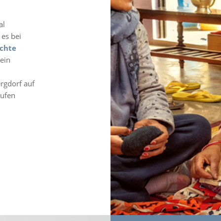
al
 es bei
chte
ein
rgdorf auf
ufen